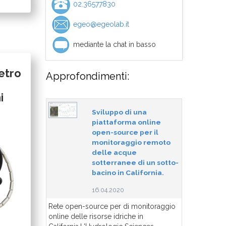
02.36577830
egeo@egeolab.it
mediante la chat in basso
etro
Approfondimenti:
i
Sviluppo di una
piattaforma online
open-source per il
monitoraggio remoto
delle acque
sotterranee di un sotto-
bacino in California.
16.04.2020
Rete open-source per di monitoraggio
online delle risorse idriche in