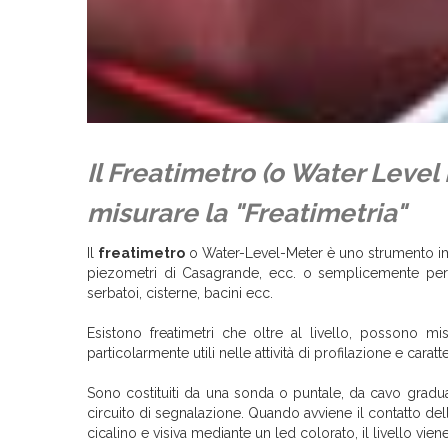
Il Freatimetro (o Water Level
misurare la "Freatimetria"
Il
freatimetro
o Water-Level-Meter è uno strumento impie
piezometri di Casagrande, ecc. o semplicemente per mi
serbatoi, cisterne, bacini ecc.
Esistono freatimetri che oltre al livello, possono m
particolarmente utili nelle attività di profilazione e caratt
Sono costituiti da una sonda o puntale, da cavo gradua
circuito di segnalazione. Quando avviene il contatto dell
cicalino e visiva mediante un led colorato, il livello vie