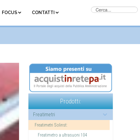
FOCUS
CONTATTI
Prodotti:
Freatimetri
Freatimetri Solinst:
Freatimetro a ultrasuoni 104