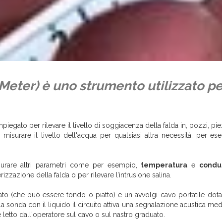
 Meter) è uno strumento utilizzato pe
gato per rilevare il livello di soggiacenza della falda in, pozzi, pie
surare il livello dell'acqua per qualsiasi altra necessità, per es
isurare altri parametri come per esempio,
temperatura
e
conduc
erizzazione della falda o per rilevare l’intrusione salina.
to (che può essere tondo o piatto) e un avvolgi-cavo portatile dota
a sonda con il liquido il circuito attiva una segnalazione acustica me
ne letto dall'operatore sul cavo o sul nastro graduato.